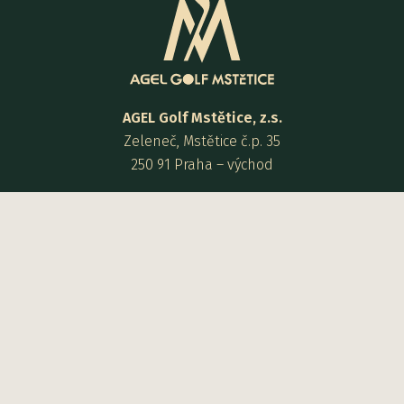
AGEL Golf Mstětice, z.s.
Zeleneč, Mstětice č.p. 35
250 91 Praha – východ
Provozovatel:
Golf City a.s.
Zeleneč, Mstětice čp. 35
250 91 Praha – východ
Kontakt:
+420 725 936 135
recepce@agelgolfmstetice.cz