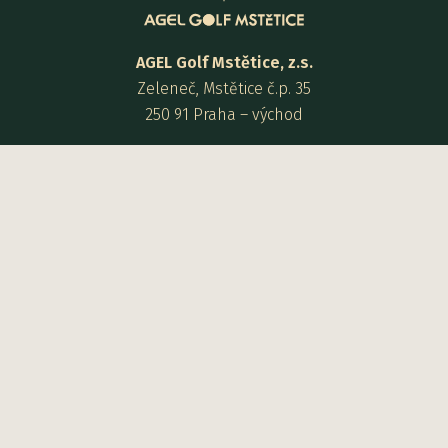
AGEL Golf Mstětice, z.s.
Zeleneč, Mstětice č.p. 35
250 91 Praha – východ
Provozovatel:
Golf City a.s.
Zeleneč, Mstětice čp. 35
250 91 Praha – východ
Kontakt:
+420 725 936 135
recepce@agelgolfmstetice.cz
Otevírací doba recepce:
8:00 - 19:00