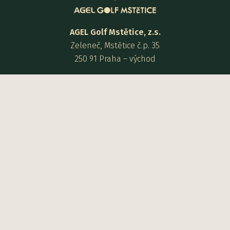
AGEL Golf Mstětice, z.s.
Zeleneč, Mstětice č.p. 35
250 91 Praha – východ
Provozovatel:
Golf City a.s.
Zeleneč, Mstětice čp. 35
250 91 Praha – východ
Kontakt:
+420 725 936 135
recepce@agelgolfmstetice.cz
Otevírací doba recepce:
8:00 - 19:00