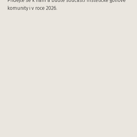
Přidejte se k nám a buďte součástí mstětické golfové
komunity i v roce 2026.